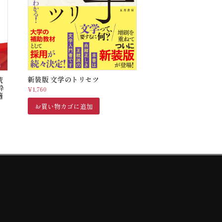
新装版 文学のトリセツ
統
枠
¥
1,760
適
お買い物カゴに追加