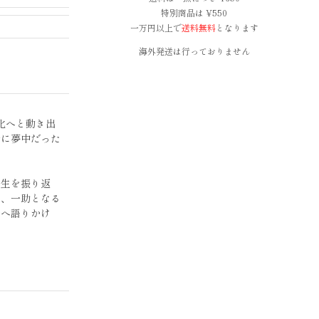
特別商品は ¥550
一万円以上で
送料無料
となります
海外発送は行っておりません
化へと動き出
ルに夢中だった
人生を振り返
る、一助となる
者へ語りかけ