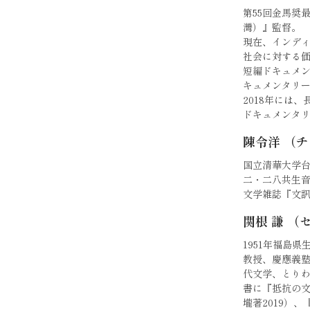
第55回金馬奨
灣）』監督。
現在、インデ
社会に対する
短編ドキュメンタ
キュメンタリ
2018年には
ドキュメンタ
陳令洋 （チ
国立清華大学
二・二八共生
文学雑誌『文
関根 謙 （
1951年福島
教授、慶應義
代文学、とり
書に『抵抗の文
壠著2019）、