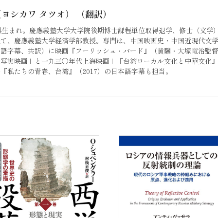
（ヨシカワ タツオ） （翻訳）
川県生まれ。慶應義塾大学大学院後期博士課程単位取得退学、修士（文学
経て、慶應義塾大学経済学部教授。専門は、中国映画史・中国近現代文
語字幕、共訳）に映画『フーリッシュ・バード』（黄驥・大塚竜治監督2
写実映画」と一九三〇年代上海映画」『台湾ローカル文化と中華文化』（
『私たちの青春、台湾』（2017）の日本語字幕も担当。