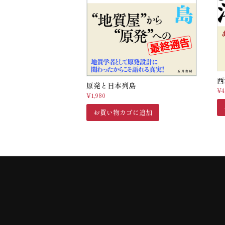
西
原発と日本列島
¥
4
¥
1,980
お買い物カゴに追加