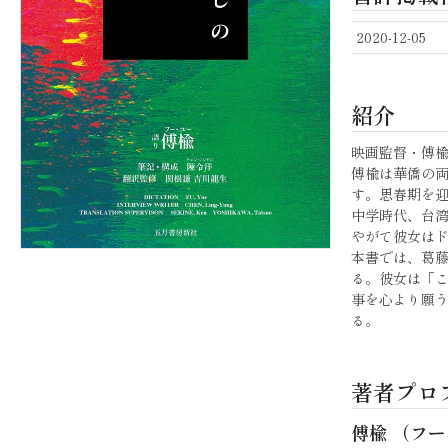
2020-12-05
紹介
映画監督・傅
傅楡は華僑の両
す。思春期を
中学時代、台
やがて彼女は
本書では、葛
る。彼女は「
事を心より願
る。
著者プロ
傅楡 （フー