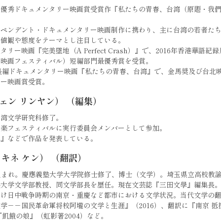
最優秀ドキュメンタリー映画賞受賞作『私たちの青春、台湾（原題・我
ィペンデント・ドキュメンタリー映画制作に携わり、主に台湾の若者た
価値観や態度をテーマとし注目している。
リー映画『完美墜地（A Perfect Crash）』で、2016年香港華語
ー映画フェスティバル）短編部門最優秀賞を受賞。
、長編ドキュメンタリー映画『私たちの青春、台湾』で、金馬奨及び台北
リー映画賞受賞。
ェン リンヤン） （編集）
台湾文学研究科修了。
音楽フェスティバルに実行委員会メンバーとして参加。
訊』などで作品を発表している。
セキネ ケン） （翻訳）
県生まれ。慶應義塾大学大学院修士修了、博士（文学）。埼玉県立高校教
塾大学文学部教授、同文学部長を歴任。現在文芸誌『三田文學』編集長
わけ日中戦争時期の南京・重慶など都市における文学状況。当代文学の
学－－国民革命軍将校阿壠の文学と生涯』（2016）、翻訳に『南京 抵
『飢餓の娘』（虹影著2004）など。