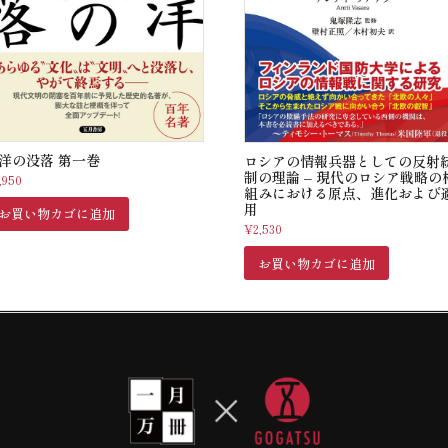
洋の没落 第一巻
ロシアの情報兵器としての反射
制の理論 – 現代のロシア戦略の
,950
組みにおける原点、進化および
用
お買い物カゴに追加
¥
2,530
お買い物カゴに追加