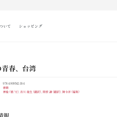
ついて
ショッピング
の青春、台湾
978-4-909542-30-4
書籍
傅楡 (著/文)
,
吉川 龍生 (翻訳)
,
関根 謙 (翻訳)
,
陳令洋 (編集)
情報