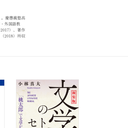
）。慶應義塾高
学・外国語教
017）、著作
2018）所収